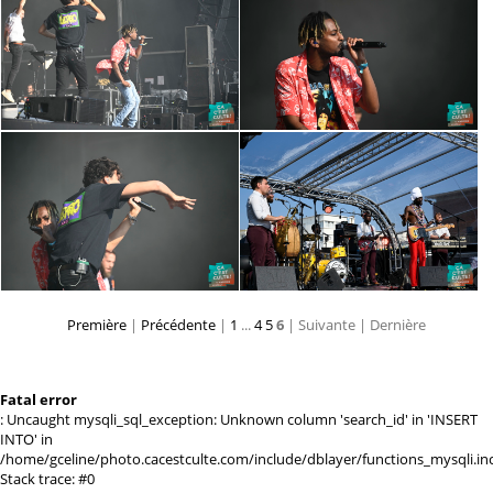
Première
|
Précédente
|
1
...
4
5
6
| Suivante
| Dernière
Fatal error
: Uncaught mysqli_sql_exception: Unknown column 'search_id' in 'INSERT
INTO' in
/home/gceline/photo.cacestculte.com/include/dblayer/functions_mysqli.in
Stack trace: #0