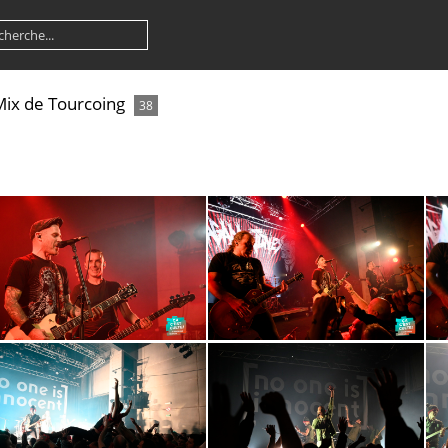
Mix de Tourcoing
38
DSC2642
DSC2615