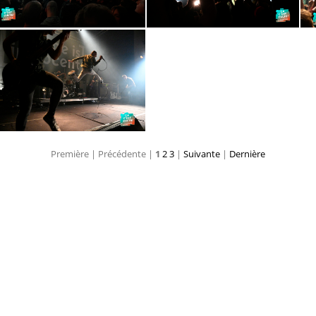
DSC2580
DSC2575
Première |
Précédente |
1
2
3
|
Suivante
|
Dernière
DSC2408