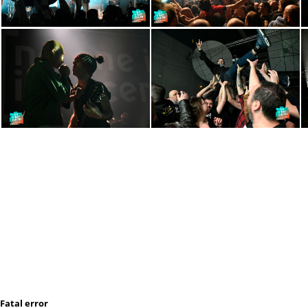
DSC2588
DSC2585
DSC2454
DSC2424
Fatal error