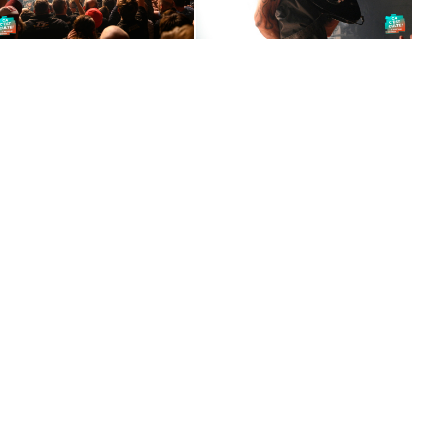
DSC2553
DSC2457