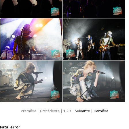
Première |
Précédente |
1
2
3
|
Suivante
|
Dernière
Fatal error