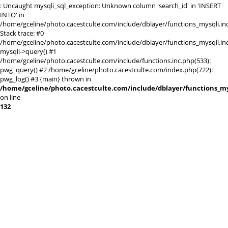
: Uncaught mysqli_sql_exception: Unknown column 'search_id' in 'INSERT
INTO' in
/home/gceline/photo.cacestculte.com/include/dblayer/functions_mysqli.in
Stack trace: #0
/home/gceline/photo.cacestculte.com/include/dblayer/functions_mysqli.inc
mysqli->query() #1
/home/gceline/photo.cacestculte.com/include/functions.inc.php(533):
pwg_query() #2 /home/gceline/photo.cacestculte.com/index.php(722):
pwg_log() #3 {main} thrown in
/home/gceline/photo.cacestculte.com/include/dblayer/functions_my
on line
132